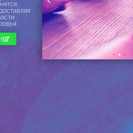
емятся
доставляя
ласти
ровья
ст
Поддержка
и социальное
сопровождение
ПОДРОБНЕЕ