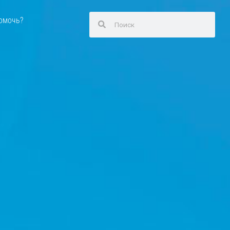
омочь?