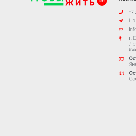
+7 
Наш
inf
г. 
Ле
(вх
Ос
Ян
Ос
Go