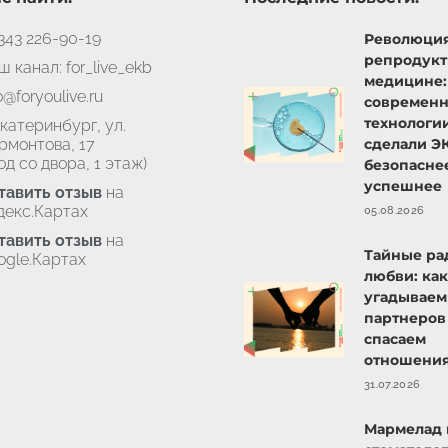
343 226-90-19
Революция
репродук
 канал: for_live_ekb
медицине:
o@foryoulive.ru
современ
технологи
Екатеринбург, ул.
рмонтова, 17
сделали Э
од со двора, 1 этаж)
безопасне
успешнее
тавить отзыв
на
декс.Картах
05.08.2026
тавить отзыв
на
Тайные ра
ogle.Картах
любви: ка
угадываем
партнеров
спасаем
отношени
31.07.2026
Мармелад 