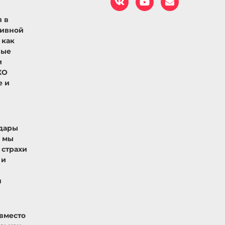
 в
тивной
 как
ные
и
КО
е и
дары
к мы
 страхи
 и
я
вместо