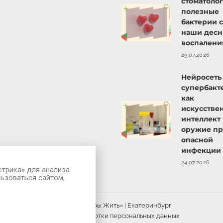
стоматолог
полезные
бактерии 
наши десн
воспалени
29.07.2026
Нейросеть
супербакт
как
искусстве
интеллект
оружие пр
опасной
инфекции
24.07.2026
етрика» для анализа
ьзоваться сайтом,
© 2026 | «Чтобы Жить» | Екатеринбург
Политика обработки персональных данных