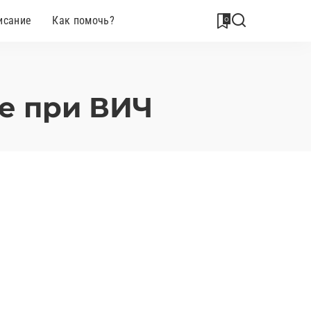
0
исание
Как помочь?
ие при ВИЧ