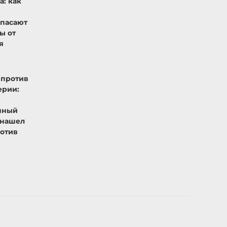
а: как
спасают
ы от
я
 против
ерии:
нный
 нашел
отив