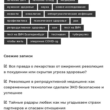
лечение ВИЧ
лечение СПИД
медицина
мужское здоровье
наука
новое исследование
новости
онкология
оппортунистические инфекции
профилактика
психическое здоровье
рак
репродуктивное здоровье
сон
тест на ВИЧ
тест на ВИЧ Екатеринбург
тестнавич
туберкулез
чтобы жить
эпидемия COVID-19
Свежие записи
Вся правда о лекарствах от ожирения: революция
в похудении или скрытая угроза здоровью?
Революция в репродуктивной медицине: как
современные технологии сделали ЭКО безопаснее и
успешнее
Тайные радары любви: как мы угадываем страхи
партнеров и спасаем отношения