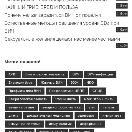
(3 833)
ЧАЙНЫЙ ГРИБ: ВРЕД И ПОЛЬЗА
(3 653)
Почему нельзя заразиться ВИЧ от поцелуя
Естественные методы повышения уровня CD4 при
(3 629)
ВИЧ
Сексуальные желания делают нас менее честными
(3 576)
Метки новостей
АРВТ
Благотоворительность
ВИЧ
ВИЧ-инфекция
Екатеринбург
Жизнь с ВИЧ
ЗОЖ
НКО
Профилактика ВИЧ
Профилактика ИППП
СПИД
Свердловская область
Чтобы Жить
блог Чтобы Жить
вакцина от вич
вакцинопрофилактика
вич
гепатит
диета
доказательная медицина
здоровье
иммунитет
иммунная система
иммунология
информация