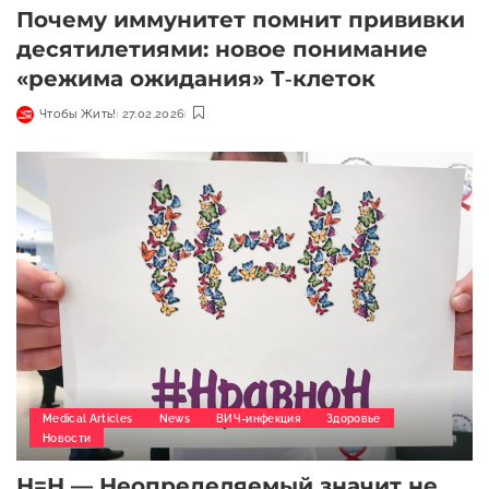
Почему иммунитет помнит прививки
десятилетиями: новое понимание
«режима ожидания» Т‑клеток
Чтобы Жить!
27.02.2026
Medical Articles
News
ВИЧ-инфекция
Здоровье
Новости
Н=Н — Неопределяемый значит не