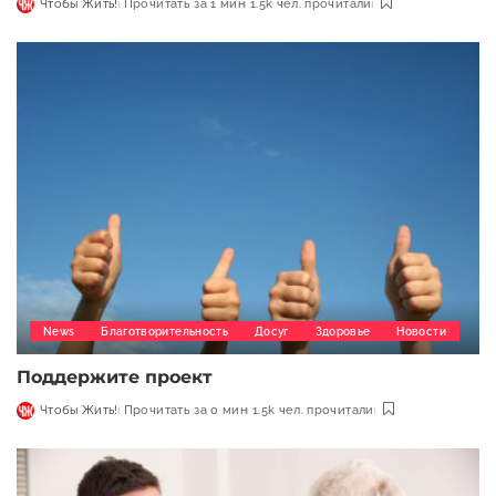
Чтобы Жить!
Прочитать за 1 мин
1.5k чел. прочитали
News
Благотворительность
Досуг
Здоровье
Новости
Поддержите проект
Чтобы Жить!
Прочитать за 0 мин
1.5k чел. прочитали