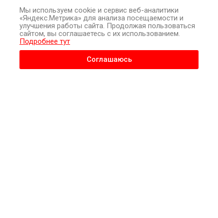
большое исследование среди людей, получающих лечение
Мы используем cookie и сервис веб-аналитики
через систему здравоохранения Kaiser Permanente в США.
«Яндекс.Метрика» для анализа посещаемости и
улучшения работы сайта. Продолжая пользоваться
сайтом, вы соглашаетесь с их использованием.
Исследуемые набирали вес в три раза быстрее, чем ВИЧ-
Подробнее тут
отрицательные люди, и после 12 лет наблюдения имели
Соглашаюсь
большую массу тела, чем ВИЧ-отрицательные люди.
Результаты были представлены в рамках виртуальной 23-й
Международной конференции по СПИДу (AIDS 2020:
Virtual) доктором Майклом Сильвербергом из Kaiser
Permanente, Северная Калифорния.
Прибавка веса при антиретровирусном лечении
наблюдалась во многих когортах, но неясно, какую скорость
прибавки в весе можно ожидать, как она соотносится с
изменениями массы тела с течением времени у ВИЧ-
отрицательных людей и зависит ли это от уже
существующей массы тела или другие факторы.