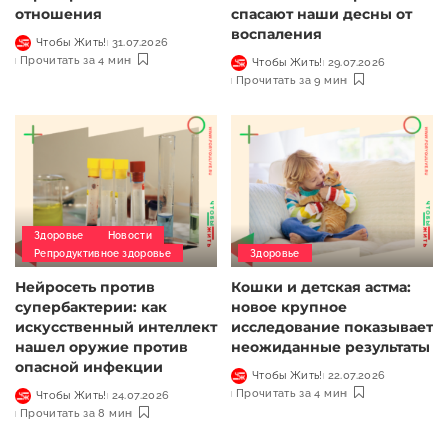
отношения
спасают наши десны от
воспаления
Чтобы Жить!
31.07.2026
Прочитать за 4 мин
Чтобы Жить!
29.07.2026
Прочитать за 9 мин
Здоровье
Новости
Репродуктивное здоровье
Здоровье
Нейросеть против
Кошки и детская астма:
супербактерии: как
новое крупное
искусственный интеллект
исследование показывает
нашел оружие против
неожиданные результаты
опасной инфекции
Чтобы Жить!
22.07.2026
Прочитать за 4 мин
Чтобы Жить!
24.07.2026
Прочитать за 8 мин