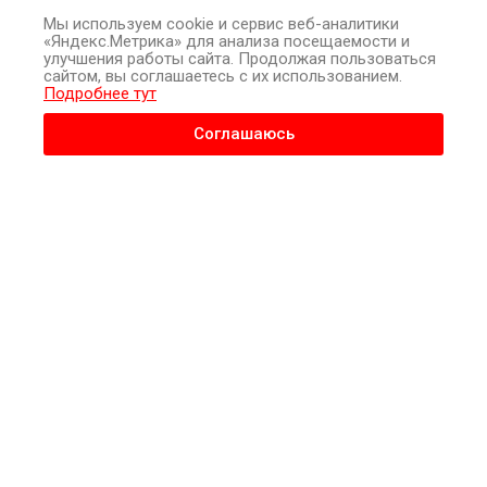
скажу: твоя страховка покрывает даже те услуги, о которых
Мы используем cookie и сервис веб-аналитики
врачи предпочитают молчать, экономя бюджет фонда?
«Яндекс.Метрика» для анализа посещаемости и
улучшения работы сайта. Продолжая пользоваться
сайтом, вы соглашаетесь с их использованием.
Игнорируй географическое рабство при выборе места
Подробнее тут
лечения
Выбирай медицинскую организацию раз в год
Соглашаюсь
осознанно, а не по штампу в паспорте. В 2026 году в
Екатеринбурге ты имеешь право прикрепиться к любому
государственному госпиталю, даже если твои окна выходят
на Шарташ, а лучшая, по твоему мнению больница,
находится в Академическом. Медицина — это не крепостное
право, а сервисная модель, где ты выбираешь экспертизу, а
не близость к подъезду. Если администрация отказывает,
ссылаясь на «переполненность», помни: это лишь симптом
их нежелания работать с документами, который лечится
одним звонком в страховую компанию.
Сроки ожидания — твой главный юридический скальпель
Требуй соблюдения дедлайнов, установленных
территориальной программой госгарантий
, которая в этом