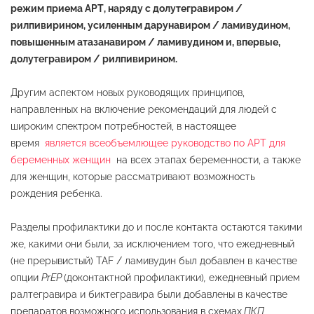
режим приема АРТ, наряду с долутегравиром /
рилпивирином, усиленным дарунавиром / ламивудином,
повышенным атазанавиром / ламивудином и, впервые,
долутегравиром / рилпивирином.
Другим аспектом новых руководящих принципов,
направленных на включение рекомендаций для людей с
широким спектром потребностей, в настоящее
время
является всеобъемлющее руководство по АРТ для
беременных женщин
на всех этапах беременности, а также
для женщин, которые рассматривают возможность
рождения ребенка.
Разделы профилактики до и после контакта остаются такими
же, какими они были, за исключением того, что ежедневный
(не прерывистый) TAF / ламивудин был добавлен в качестве
опции
PrEP
(доконтактной профилактики)
,
ежедневный прием
ралтегравира и биктегравира были добавлены в качестве
препаратов возможного использования в схемах
ПКП