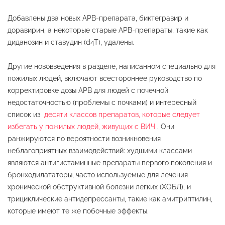
Добавлены два новых АРВ-препарата, биктегравир и
доравирин, а некоторые старые АРВ-препараты, такие как
диданозин и ставудин (d4T), удалены.
Другие нововведения в разделе, написанном специально для
пожилых людей, включают всестороннее руководство по
корректировке дозы АРВ для людей с почечной
недостаточностью (проблемы с почками) и интересный
список из
десяти классов препаратов, которые следует
избегать у пожилых людей, живущих с ВИЧ
. Они
ранжируются по вероятности возникновения
неблагоприятных взаимодействий: худшими классами
являются антигистаминные препараты первого поколения и
бронходилататоры, часто используемые для лечения
хронической обструктивной болезни легких (ХОБЛ), и
трициклические антидепрессанты, такие как амитриптилин,
которые имеют те же побочные эффекты.