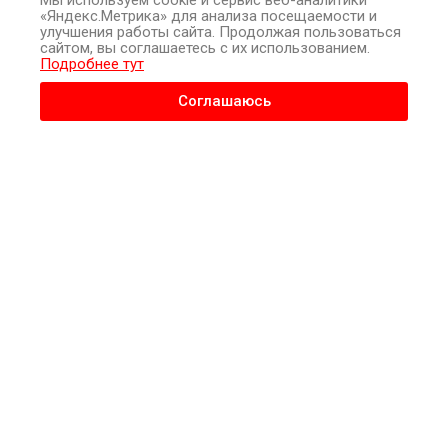
Мы используем cookie и сервис веб-аналитики
Когда человек заражается ВИЧ, вирус размножается в его
«Яндекс.Метрика» для анализа посещаемости и
улучшения работы сайта. Продолжая пользоваться
крови. Чем больше копий вируса, тем выше вирусная
сайтом, вы соглашаетесь с их использованием.
нагрузка человека. Если в крови большое количество копий,
Подробнее тут
это говорит о том, что их также много в других жидкостях
Соглашаюсь
организма, таких как вагинальная жидкость и сперма.
Основная цель лечения ВИЧ-инфекции заключается в
снижении вирусной нагрузки до уровня, при котором
остается так мало копий вируса, что он не обнаруживается
в крови.
До лечения: определяемая вирусная нагрузка
Когда врачи говорят, что в тесте на вирусную нагрузку у
человека определяется ВИЧ, это означает, что в его крови
содержится значительное количество ВИЧ. Этот уровень
будет варьироваться в зависимости от стадии состояния и
стадии лечения.