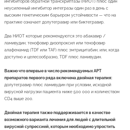
ингибиторов обратной транскриптазы (НИОТ) плюс один
неусиленный ингибитор интегразы один раз в день с
высоким генетическим барьером устойчивости — что на
практике означает долутегравир или биктегравир.
Два НИОТ которые рекомендуются это абакавир /
ламивудин; тенофовир дизопроксил или тенофовир
алафенамид (TDF или TAF) плюс эмтрицитабин; или, когда
доступно и целесообразно, TDF плюс ламивудин.
Важно что впервые в число рекомендуемых АРТ
препаратов первого ряда включена двойная терапия:
долутегравир плюс ламивудин при условии, исходной
вирусной нагрузки пациента ниже 500 000 и количеством
CD4 выше 200.
Двойная терапия также поддерживается в качестве
возможного варианта лечения для людей с длительной
вирусной супрессией, которым необходимо упростить