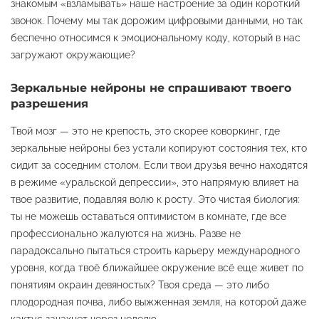
знакомым «взламывать» наше настроение за один короткий
звонок. Почему мы так дорожим цифровыми данными, но так
беспечно относимся к эмоциональному коду, который в нас
загружают окружающие?
Зеркальные нейроны не спрашивают твоего
разрешения
Твой мозг — это не крепость, это скорее коворкинг, где
зеркальные нейроны без устали копируют состояния тех, кто
сидит за соседним столом. Если твои друзья вечно находятся
в режиме «уральской депрессии», это напрямую влияет на
твое развитие, подавляя волю к росту. Это чистая биология:
ты не можешь оставаться оптимистом в комнате, где все
профессионально жалуются на жизнь. Разве не
парадоксально пытаться строить карьеру международного
уровня, когда твоё ближайшее окружение всё еще живет по
понятиям окраин девяностых? Твоя среда — это либо
плодородная почва, либо выжженная земля, на которой даже
кактус зачахнет через неделю.