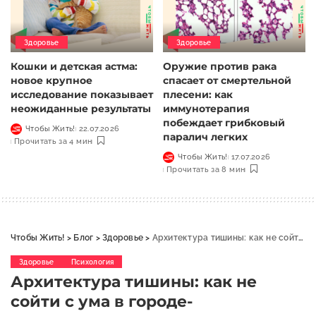
Здоровье
Здоровье
Кошки и детская астма:
Оружие против рака
новое крупное
спасает от смертельной
исследование показывает
плесени: как
неожиданные результаты
иммунотерапия
побеждает грибковый
Чтобы Жить!
22.07.2026
паралич легких
Прочитать за 4 мин
Чтобы Жить!
17.07.2026
Прочитать за 8 мин
Чтобы Жить!
>
Блог
>
Здоровье
>
Архитектура тишины: как не сойти с ума в городе-миллионнике
Здоровье
Психология
Архитектура тишины: как не
сойти с ума в городе-