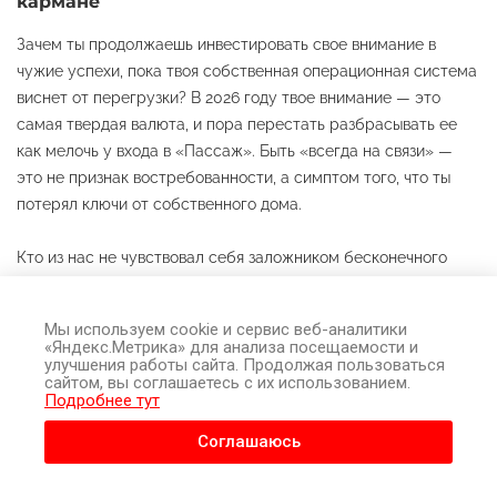
кармане
Зачем ты продолжаешь инвестировать свое внимание в
чужие успехи, пока твоя собственная операционная система
виснет от перегрузки? В 2026 году твое внимание — это
самая твердая валюта, и пора перестать разбрасывать ее
как мелочь у входа в «Пассаж». Быть «всегда на связи» —
это не признак востребованности, а симптом того, что ты
потерял ключи от собственного дома.
Кто из нас не чувствовал себя заложником бесконечного
скроллинга, пытаясь найти ответы в ленте новостей между
Плотинкой и очередным рабочим созвоном? Кажется, будто
Мы используем cookie и сервис веб-аналитики
мир специально выстроен так, чтобы ты никогда не
«Яндекс.Метрика» для анализа посещаемости и
оставался наедине со своими мыслями. Но что, если я скажу:
улучшения работы сайта. Продолжая пользоваться
сайтом, вы соглашаетесь с их использованием.
тишина — это не отсутствие звука, а присутствие тебя в
Подробнее тут
собственной жизни?
Соглашаюсь
Инвентаризация цифрового шума — твой
первый шаг к свободе