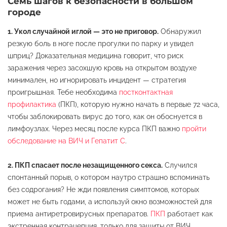
Семь шагов к безопасности в большом
городе
1. Укол случайной иглой — это не приговор.
Обнаружил
резкую боль в ноге после прогулки по парку и увидел
шприц? Доказательная медицина говорит, что риск
заражения через засохшую кровь на открытом воздухе
минимален, но игнорировать инцидент — стратегия
проигрышная. Тебе необходима
постконтактная
профилактика
(ПКП), которую нужно начать в первые 72 часа,
чтобы заблокировать вирус до того, как он обоснуется в
лимфоузлах. Через месяц после курса ПКП важно
пройти
обследование на ВИЧ и Гепатит С
.
2. ПКП спасает после незащищенного секса.
Случился
спонтанный порыв, о котором наутро страшно вспоминать
без содрогания? Не жди появления симптомов, которых
может не быть годами, а используй окно возможностей для
приема антиретровирусных препаратов.
ПКП
работает как
экстренная контрацепция, только для защиты от ВИЧ,