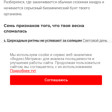
Разберемся, где заканчивается обычная сезонная хандра и
начинается серьезный биохимический бунт твоего
организма.
Семь признаков того, что твоя весна
сломалась
1. Циркадные ритмы не успевают за солнцем
Световой день
стремительно растет, и твоя шишковидная железа впадает в
легкое замешательство. Мелатонин еще пытается уложить
Мы используем cookie и сервис веб-аналитики
тебя в спячку, а серотонин уже требует активности,
«Яндекс.Метрика» для анализа посещаемости и
улучшения работы сайта. Продолжая пользоваться
создавая эффект «джетлага»
(эффект «джетлага»
сайтом, вы соглашаетесь с их использованием.
возникает при быстрой смене часовых поясов и нарушает
Подробнее тут
биоритмы организма)
без перелета. Понимаешь ли ты, что
Соглашаюсь
это не лень, а физическая невозможность мозга мгновенно
перестроить гормональный график? Контраст между
внешним светом и внутренней тьмой лишь подчеркивает
этот сбой.