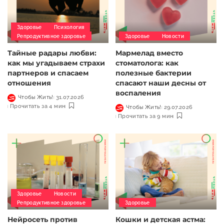
Здоровье
Психология
Репродуктивное здоровье
Здоровье
Новости
Тайные радары любви:
Мармелад вместо
как мы угадываем страхи
стоматолога: как
партнеров и спасаем
полезные бактерии
отношения
спасают наши десны от
воспаления
Чтобы Жить!
31.07.2026
Прочитать за 4 мин
Чтобы Жить!
29.07.2026
Прочитать за 9 мин
Здоровье
Новости
Репродуктивное здоровье
Здоровье
Нейросеть против
Кошки и детская астма: