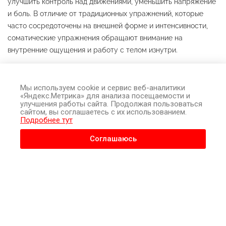
улучшить контроль над движениями, уменьшить напряжение
и боль. В отличие от традиционных упражнений, которые
часто сосредоточены на внешней форме и интенсивности,
соматические упражнения обращают внимание на
внутренние ощущения и работу с телом изнутри.
Наука, стоящая за соматическим движением
Мы используем cookie и сервис веб-аналитики
Соматическое движение основано на принципах
«Яндекс.Метрика» для анализа посещаемости и
улучшения работы сайта. Продолжая пользоваться
нейропластичности – способности мозга и нервной системы
сайтом, вы соглашаетесь с их использованием.
изменяться и адаптироваться в ответ на опыт и обучение.
Подробнее тут
Соглашаюсь
Соматическое движение опирается на три неврологических
процесса: проприоцепцию, интероцепцию и экстероцепцию.
Каждый процесс обрабатывает различные типы сенсорной
обработки, относящиеся к нервной системе и всему
телу. Соматические упражнения используют эти процессы
для привлечения внимания к телу посредством движения.
Исследования показывают, что осознанные движения и