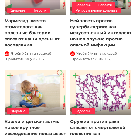
Здоровье
Новости
Здоровье
Новости
Репродуктивное здоровье
Мармелад вместо
Нейросеть против
стоматолога: как
супербактерии: как
полезные бактерии
искусственный интеллект
спасают наши десны от
нашел оружие против
воспаления
опасной инфекции
Чтобы Жить!
29.07.2026
Чтобы Жить!
24.07.2026
Прочитать за 9 мин
Прочитать за 8 мин
Здоровье
Здоровье
Кошки и детская астма:
Оружие против рака
новое крупное
спасает от смертельной
исследование показывает
плесени: как