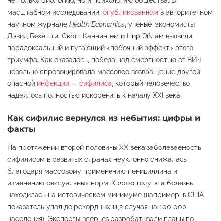
не только биологию, но и психологию общества. В
масштабном исследовании,
опубликованном
в авторитетном
научном журнале
Health Economics
, ученые-экономисты
Дэвид Бехешти, Скотт Каннингем и Нир Эйлам выявили
парадоксальный и пугающий «побочный эффект» этого
триумфа. Как оказалось, победа над смертностью от ВИЧ
невольно спровоцировала массовое возвращение другой
опасной
инфекции — сифилиса
, который человечество
надеялось полностью искоренить к началу XXI века.
Как сифилис вернулся из небытия: цифры и
факты
На протяжении второй половины XX века заболеваемость
сифилисом в развитых странах неуклонно снижалась
благодаря массовому применению пенициллина и
изменению сексуальных норм
. К 2000 году эта болезнь
находилась на историческом минимуме (например, в США
показатель упал до рекордных 11,2 случая на 100 000
населения)
. Эксперты всерьез разрабатывали планы по