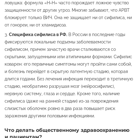
ловушка: формула «Н=Н» часто порождает ложное чувство
защищенности от других угроз. Многие забывают, что АРВТ
блокирует только ВИЧ. Она не защищает ни от сифилиса, ни
от гонореи, ни от хламидиоза.
Специфика сифилиса в РФ.
В России в последние годы
фиксируются локальные подъемы заболеваемости
сифилисом, причем зачастую врачи сталкиваются со
скрытыми, запущенными или атипичными формами. Сифилис
коварен: его первичные симптомы могут пройти сами собой,
и болезнь перейдет в скрытую латентную стадию, которая
длится годами. Без лечения инфекция переходит в третичную
стадию, необратимо разрушая мозг (нейросифилис),
нервную систему, глаза и сердце. Кроме того, наличие
сифилиса (даже на ранней стадии) из-за повреждения
слизистых оболочек ровно в два раза повышает риск
заражения другими половыми инфекциями.
Что делать общественному здравоохранению
и пациентам?