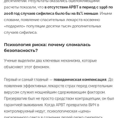
десятилетий
. Результаты оказались ошеломляющими:
расчеты показали, что
в отсутствие АРВТ в период с 1996 по
2008 год случаев сифилиса было бы на 81% меньше
. Иными
словами, появление спасительных лекарств косвенно
«подарило» популяции десятки тысяч дополнительных
случаев сифилиса
.
Психология риска: почему сломалась
безопасность?
Ученые выделили два ключевых механизма, которые
объясняют этот феномен
.
Первый и самый главный —
поведенческая компенсация
. До
появления эффективных лекарств страх перед смертельным
вирусом служил мощнейшим сдерживающим фактором.
Презерватив был не просто средством контрацепции, он был
гарантией выживания. Когда АРВТ превратила ВИЧ в
контролируемый недуг, психологическая «цена»
рискованного секса в сознании людей резко снизилась
.