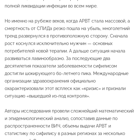
полной ликвидации инфекции во всем мире
.
Но именно на рубеже веков, когда АРВТ стала массовой, а
смертность от СПИДа резко пошла на убыль, многолетний
тренд развернулся в противоположную сторону
. Сначала
рост коснулся исключительно мужчин — основных
потребителей новой терапии
. А дальше ситуация начала
развиваться лавинообразно. За последующие два
десятилетия показатели заболеваемости сифилисом
достигли шокирующего 60-летнего пика
. Международные
организации здравоохранения официально
охарактеризовали этот всплеск как «кризис» и признали
ситуацию «вышедшей из-под контроля»
.
Авторы исследования провели сложнейший математический
и эпидемиологический анализ, сопоставив данные по
распространенности ВИЧ, объемы выдачи АРВТ и
статистику по сифилису в разных регионах за несколько