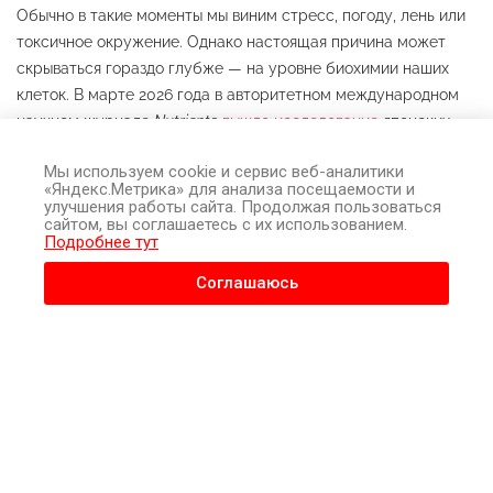
Обычно в такие моменты мы виним стресс, погоду, лень или
токсичное окружение. Однако настоящая причина может
скрываться гораздо глубже — на уровне биохимии наших
клеток. В марте 2026 года в авторитетном международном
научном журнале
Nutrients
вышло исследование
японских
ученых из Осакского и Кобейского университетов. Они
Мы используем cookie и сервис веб-аналитики
обнаружили прямую связь между постоянным упадком сил и
«Яндекс.Метрика» для анализа посещаемости и
накоплением в крови особого вещества —
гомоцистеина
.
улучшения работы сайта. Продолжая пользоваться
сайтом, вы соглашаетесь с их использованием.
Что самое удивительное, этот невидимый враг действует на
Подробнее тут
мужчин и женщин совершенно по-разному.
Соглашаюсь
Специально для блога «Чтобы Жить» мы перевели выводы
ученых на понятный язык и разобрались, почему это
открытие жизненно важно для жителей России.
Кто такой гомоцистеин и откуда он берется?
Чтобы понять суть открытия, давайте обойдемся без
сложных медицинских дебрей.
Гомоцистеин
— это