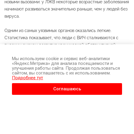
новыми вызовами: у ЛЖВ некоторые возрастные заболевания
начинают развиваться значительно раньше, чем у людей без
вируса.
Одним из самых уязвимых органов оказались легкие.
Статистика показывает, что люди с ВИЧ сталкиваются с
высоким риском развития хронической обструктивной
болезни легких (ХОБЛ) и эмфиземы в непривычно молодом
Мы используем cookie и сервис веб-аналитики
возрасте. Что самое загадочное — эта угроза нависает даже
«Яндекс.Метрика» для анализа посещаемости и
над теми, кто никогда в жизни не держал в руках сигарету.
улучшения работы сайта. Продолжая пользоваться
сайтом, вы соглашаетесь с их использованием.
Подробнее тут
Долгое время ученые не могли понять точный молекулярный
механизм этого явления. Однако в недавнем исследовании
Соглашаюсь
2026 года,
опубликованном
в престижном научном журнале
Communications Biology
, команда исследователей из
Международного университета Флориды (FIU) во главе с
профессором Хошангом Анваллой (Hoshang Unwalla)
наконец приоткрыла завесу этой тайны. Как оказалось, вирус
способен «ломать» внутренние биологические часы нашей