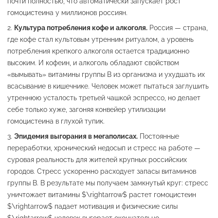
почти полностью, что автоматически запускает рост
гомоцистеина у миллионов россиян.
Культура потребления кофе и алкоголя.
Россия — страна,
где кофе стал культовым утренним ритуалом, а уровень
потребления крепкого алкоголя остается традиционно
высоким. И кофеин, и алкоголь обладают свойством
«вымывать» витамины группы B из организма и ухудшать их
всасывание в кишечнике. Человек может пытаться заглушить
утреннюю усталость третьей чашкой эспрессо, но делает
себе только хуже, загоняя конвейер утилизации
гомоцистеина в глухой тупик.
Эпидемия выгорания в мегаполисах.
Постоянные
переработки, хронический недосып и стресс на работе —
суровая реальность для жителей крупных российских
городов. Стресс ускоренно расходует запасы витаминов
группы B. В результате мы получаем замкнутый круг: стресс
уничтожает витамины $\rightarrow$ растет гомоцистеин
$\rightarrow$ падает мотивация и физические силы
$\rightarrow$ человек выгорает окончательно.