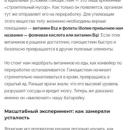
В идеальных условиях гомоцистеин — это лишь временный
«строительный мусор». Как только он появляется, организм
тут же отправляет его на переработку. Для утилизации
этого вещества телу жизненно необходимы верные
помощники —
витамин B12 и фолаты (более привычное нам
название — фолиевая кислота или витамин B9)
. Если этих
витаминов в рационе достаточно, гомоцистеин быстро и
безопасно превращается в другие полезные элементы.
Но стоит нам недобрать витаминов из еды, как конвейер по
переработке останавливается. Гомоцистеин начинает
стремительно накапливаться в крови, превращаясь в
скрытый яд. Раньше врачи знали, что его высокий уровень
разрушает сосуды и вредит мозгу. Теперь же доказано:
именно он «выключает» нашу батарейку.
Масштабный эксперимент: как замеряли
усталость
Японские исследователи решили детально изучить, как