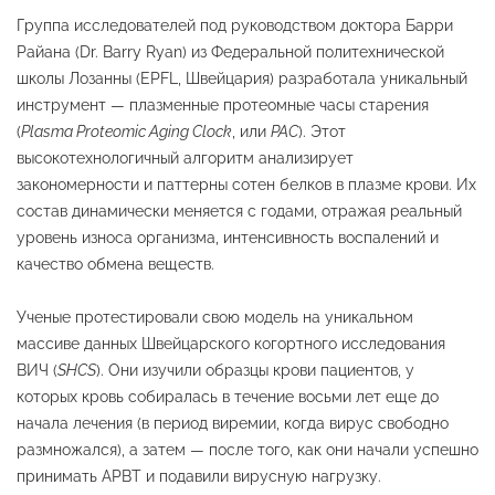
Группа исследователей под руководством доктора Барри
Райана (Dr. Barry Ryan) из Федеральной политехнической
школы Лозанны (EPFL, Швейцария) разработала уникальный
инструмент — плазменные протеомные часы старения
(
Plasma Proteomic Aging Clock
, или
PAC
). Этот
высокотехнологичный алгоритм анализирует
закономерности и паттерны сотен белков в плазме крови. Их
состав динамически меняется с годами, отражая реальный
уровень износа организма, интенсивность воспалений и
качество обмена веществ.
Ученые протестировали свою модель на уникальном
массиве данных Швейцарского когортного исследования
ВИЧ (
SHCS
). Они изучили образцы крови пациентов, у
которых кровь собиралась в течение восьми лет еще до
начала лечения (в период виремии, когда вирус свободно
размножался), а затем — после того, как они начали успешно
принимать АРВТ и подавили вирусную нагрузку.