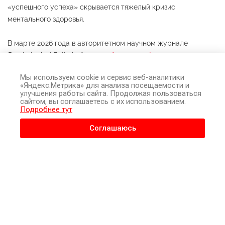
«успешного успеха» скрывается тяжелый кризис
ментального здоровья.
В марте 2026 года в авторитетном научном журнале
Psychological Bulletin
было
опубликовано фундаментальное
исследование
ученых из Лондонской школы экономики,
Мы используем cookie и сервис веб-аналитики
университетов Йорка и Торонто. Они проанализировали
«Яндекс.Метрика» для анализа посещаемости и
данные более 82 тысяч студентов за последние 35 лет и
улучшения работы сайта. Продолжая пользоваться
сайтом, вы соглашаетесь с их использованием.
пришли к пугающему выводу: человечество охватила
Подробнее тут
настоящая
эпидемия перфекционизма
, причем скорость ее
распространения стремительно увеличивается.
Соглашаюсь
Специально для блога «Чтобы Жить» мы разобрали это
масштабное открытие, перевели сложные научные термины
на понятный язык и выяснили, почему эти выводы жизненно
важны для жителей России.
Лики перфекционизма: переводим на
понятный язык