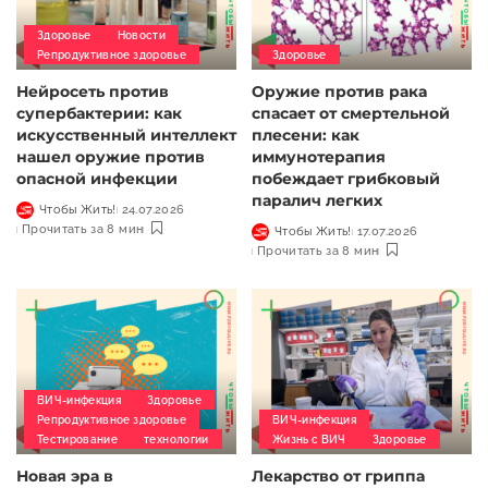
Здоровье
Новости
Репродуктивное здоровье
Здоровье
Нейросеть против
Оружие против рака
супербактерии: как
спасает от смертельной
искусственный интеллект
плесени: как
нашел оружие против
иммунотерапия
опасной инфекции
побеждает грибковый
паралич легких
Чтобы Жить!
24.07.2026
Прочитать за 8 мин
Чтобы Жить!
17.07.2026
Прочитать за 8 мин
ВИЧ-инфекция
Здоровье
Репродуктивное здоровье
ВИЧ-инфекция
Тестирование
технологии
Жизнь с ВИЧ
Здоровье
Новая эра в
Лекарство от гриппа