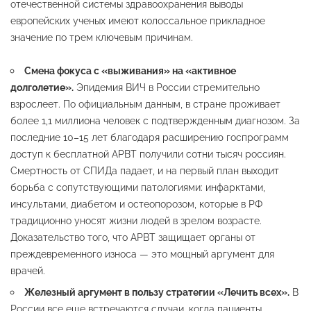
отечественной системы здравоохранения выводы
европейских ученых имеют колоссальное прикладное
значение по трем ключевым причинам.
Смена фокуса с «выживания» на «активное
долголетие».
Эпидемия ВИЧ в России стремительно
взрослеет. По официальным данным, в стране проживает
более 1,1 миллиона человек с подтвержденным диагнозом. За
последние 10–15 лет благодаря расширению госпрограмм
доступ к бесплатной АРВТ получили сотни тысяч россиян.
Смертность от СПИДа падает, и на первый план выходит
борьба с сопутствующими патологиями: инфарктами,
инсультами, диабетом и остеопорозом, которые в РФ
традиционно уносят жизни людей в зрелом возрасте.
Доказательство того, что АРВТ защищает органы от
преждевременного износа — это мощный аргумент для
врачей.
Железный аргумент в пользу стратегии «Лечить всех».
В
России все еще встречаются случаи, когда пациенты