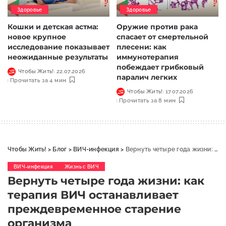
Здоровье
Здоровье
Кошки и детская астма:
Оружие против рака
новое крупное
спасает от смертельной
исследование показывает
плесени: как
неожиданные результаты
иммунотерапия
побеждает грибковый
Чтобы Жить!
22.07.2026
паралич легких
Прочитать за 4 мин
Чтобы Жить!
17.07.2026
Прочитать за 8 мин
Чтобы Жить!
>
Блог
>
ВИЧ-инфекция
>
Вернуть четыре года жизни: как терапия ВИЧ останавливает преждевременное старение организма
ВИЧ-инфекция
Жизнь с ВИЧ
Вернуть четыре года жизни: как
терапия ВИЧ останавливает
преждевременное старение
организма