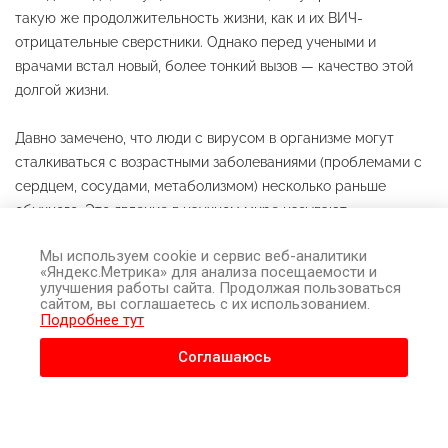
такую же продолжительность жизни, как и их ВИЧ-
отрицательные сверстники. Однако перед учеными и
врачами встал новый, более тонкий вызов — качество этой
долгой жизни.
Давно замечено, что люди с вирусом в организме могут
сталкиваться с возрастными заболеваниями (проблемами с
сердцем, сосудами, метаболизмом) несколько раньше
обычного. Это явление в научном мире называют
ускоренным биологическим старением. Но наука не стоит на
Мы используем cookie и сервис веб-аналитики
месте. На крупнейшем международном конгрессе
ESCMID
«Яндекс.Метрика» для анализа посещаемости и
Global 2026
были представлены результаты революционного
улучшения работы сайта. Продолжая пользоваться
сайтом, вы соглашаетесь с их использованием.
исследования, которые переворачивают наше
Подробнее тут
представление о старении с ВИЧ. Ученые доказали:
успешный прием АРВТ способен буквально «повернуть
Соглашаюсь
время вспять», уменьшив биологический возраст человека
почти на четыре года.