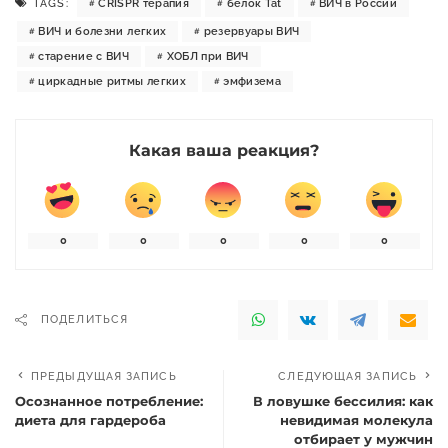
TAGS:
CRISPR терапия
белок Tat
ВИЧ в России
ВИЧ и болезни легких
резервуары ВИЧ
старение с ВИЧ
ХОБЛ при ВИЧ
циркадные ритмы легких
эмфизема
Какая ваша реакция?
0
0
0
0
0
ПОДЕЛИТЬСЯ
ПРЕДЫДУЩАЯ ЗАПИСЬ
СЛЕДУЮЩАЯ ЗАПИСЬ
Осознанное потребление:
В ловушке бессилия: как
диета для гардероба
невидимая молекула
отбирает у мужчин