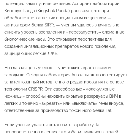
потенциальные пути ее решения. Аспирант лаборатории
Кингшук Панда (Kingshuk Panda) рассказал, что при
обработке клеток легких специальным веществом —
активатором белка SIRT1 — ученым удалось значительно
снизить уровень воспаления и «перезапустить» сломанные
биологические часы. Это открывает перспективы для
создания ингаляционных препаратов нового поколения,
защищающих легкие ЛЖВ.
Но главная цель ученых — уничтожить врага в самом
зародыше. Сегодня лаборатория Анваллы активно тестирует
запатентованный метод генного редактирования на основе
технологии CRISPR. Эти своеобразные «молекулярные
ножницы» способны находить скрытые резервуары ВИЧ в
легких и точечно «вырезать» или «выключать» гены вируса,
ответственные за производство токсичного белка Tat.
Если ученым удастся остановить выработку Tat
непосредственно в легких, это избавит миллионы людей,