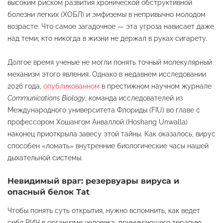
высоким риском развития хронической обструктивной
болезни легких (ХОБЛ) и эмфиземы в непривычно молодом
возрасте. Что самое загадочное — эта угроза нависает даже
над теми, кто никогда в жизни не держал в руках сигарету.
Долгое время ученые не могли понять точный молекулярный
механизм этого явления. Однако в недавнем исследовании
2026 года,
опубликованном
в престижном научном журнале
Communications Biology
, команда исследователей из
Международного университета Флориды (FIU) во главе с
профессором Хошангом Анваллой (Hoshang Unwalla)
наконец приоткрыла завесу этой тайны. Как оказалось, вирус
способен «ломать» внутренние биологические часы нашей
дыхательной системы.
Невидимый враг: резервуары вируса и
опасный белок Tat
Чтобы понять суть открытия, нужно вспомнить, как ведет
себя ВИЧ в организме человека, принимающего терапию.