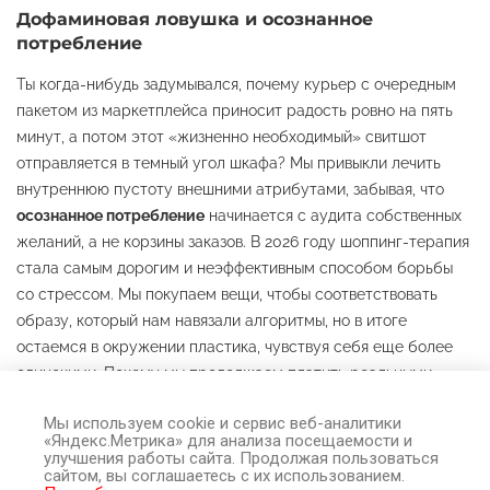
Дофаминовая ловушка и осознанное
потребление
Ты когда-нибудь задумывался, почему курьер с очередным
пакетом из маркетплейса приносит радость ровно на пять
минут, а потом этот «жизненно необходимый» свитшот
отправляется в темный угол шкафа? Мы привыкли лечить
внутреннюю пустоту внешними атрибутами, забывая, что
осознанное потребление
начинается с аудита собственных
желаний, а не корзины заказов. В 2026 году шоппинг-терапия
стала самым дорогим и неэффективным способом борьбы
со стрессом. Мы покупаем вещи, чтобы соответствовать
образу, который нам навязали алгоритмы, но в итоге
остаемся в окружении пластика, чувствуя себя еще более
одинокими. Почему мы продолжаем платить реальными
часами своей жизни за вещи, которые даже не успеваем
Мы используем cookie и сервис веб-аналитики
поносить?
«Яндекс.Метрика» для анализа посещаемости и
улучшения работы сайта. Продолжая пользоваться
сайтом, вы соглашаетесь с их использованием.
Иллюзия выбора и принципы осознанного